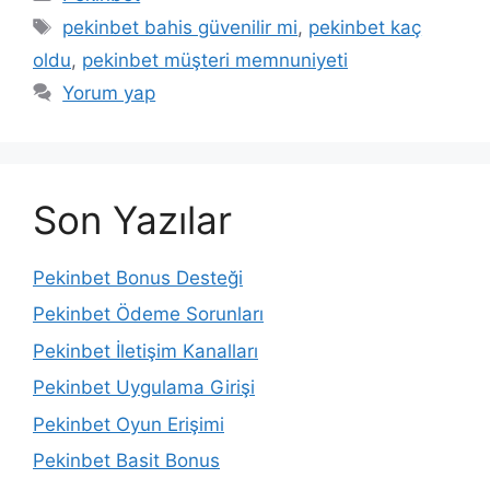
Etiketler
pekinbet bahis güvenilir mi
,
pekinbet kaç
oldu
,
pekinbet müşteri memnuniyeti
Yorum yap
Son Yazılar
Pekinbet Bonus Desteği
Pekinbet Ödeme Sorunları
Pekinbet İletişim Kanalları
Pekinbet Uygulama Girişi
Pekinbet Oyun Erişimi
Pekinbet Basit Bonus