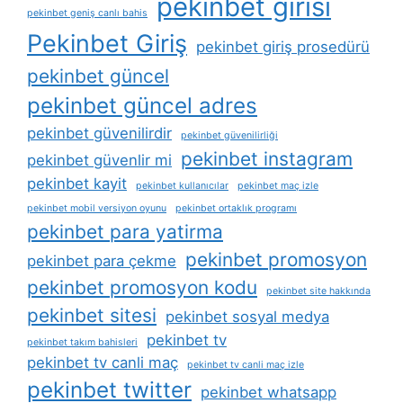
pekinbet girisi
pekinbet geniş canlı bahis
Pekinbet Giriş
pekinbet giriş prosedürü
pekinbet güncel
pekinbet güncel adres
pekinbet güvenilirdir
pekinbet güvenilirliği
pekinbet instagram
pekinbet güvenlir mi
pekinbet kayit
pekinbet kullanıcılar
pekinbet maç izle
pekinbet mobil versiyon oyunu
pekinbet ortaklık programı
pekinbet para yatirma
pekinbet promosyon
pekinbet para çekme
pekinbet promosyon kodu
pekinbet site hakkında
pekinbet sitesi
pekinbet sosyal medya
pekinbet tv
pekinbet takım bahisleri
pekinbet tv canli maç
pekinbet tv canli maç izle
pekinbet twitter
pekinbet whatsapp