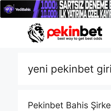
İçeriğe
atla
yeni pekinbet gir
Pekinbet Bahis Şirke