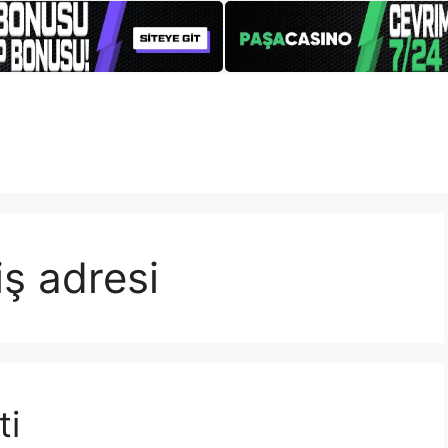
iş adresi
ti