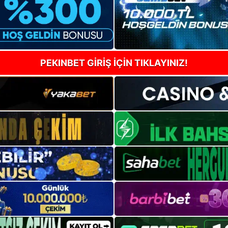
PEKINBET GİRİŞ İÇİN TIKLAYINIZ!