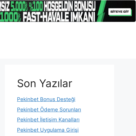
Son Yazılar
Pekinbet Bonus Desteği
Pekinbet Ödeme Sorunları
Pekinbet İletişim Kanalları
Pekinbet Uygulama Girişi