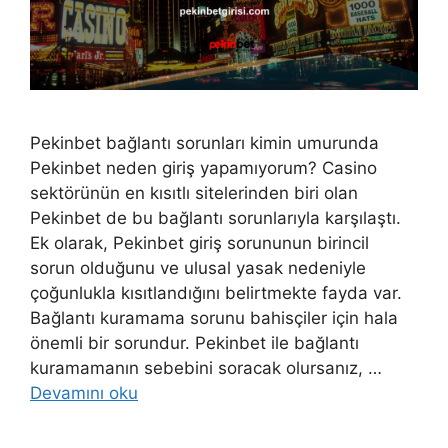
Pekinbet bağlantı sorunları kimin umurunda
Pekinbet neden giriş yapamıyorum? Casino
sektörünün en kısıtlı sitelerinden biri olan
Pekinbet de bu bağlantı sorunlarıyla karşılaştı.
Ek olarak, Pekinbet giriş sorununun birincil
sorun olduğunu ve ulusal yasak nedeniyle
çoğunlukla kısıtlandığını belirtmekte fayda var.
Bağlantı kuramama sorunu bahisçiler için hala
önemli bir sorundur. Pekinbet ile bağlantı
kuramamanın sebebini soracak olursanız, …
Devamını oku