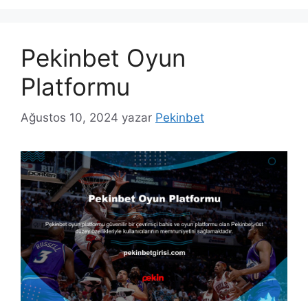
Pekinbet Oyun
Platformu
Ağustos 10, 2024
yazar
Pekinbet