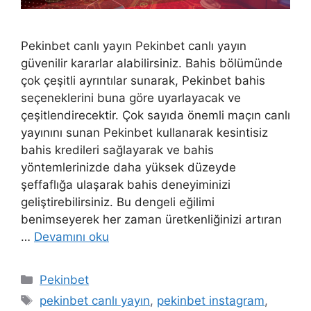
Pekinbet canlı yayın Pekinbet canlı yayın
güvenilir kararlar alabilirsiniz. Bahis bölümünde
çok çeşitli ayrıntılar sunarak, Pekinbet bahis
seçeneklerini buna göre uyarlayacak ve
çeşitlendirecektir. Çok sayıda önemli maçın canlı
yayınını sunan Pekinbet kullanarak kesintisiz
bahis kredileri sağlayarak ve bahis
yöntemlerinizde daha yüksek düzeyde
şeffaflığa ulaşarak bahis deneyiminizi
geliştirebilirsiniz. Bu dengeli eğilimi
benimseyerek her zaman üretkenliğinizi artıran
…
Devamını oku
Kategoriler
Pekinbet
Etiketler
pekinbet canlı yayın
,
pekinbet instagram
,