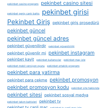
pekinbet casino sitesi
pekinbet casino programı
pekinbet girisi
pekinbet geniş canlı bahis
Pekinbet Giriş
pekinbet giriş prosedürü
pekinbet güncel
pekinbet güncel adres
pekinbet güvenilirdir
pekinbet güvenilirliği
pekinbet instagram
pekinbet güvenlir mi
pekinbet kayit
pekinbet kullanıcılar
pekinbet maç izle
pekinbet mobil versiyon oyunu
pekinbet ortaklık programı
pekinbet para yatirma
pekinbet promosyon
pekinbet para çekme
pekinbet promosyon kodu
pekinbet site hakkında
pekinbet sitesi
pekinbet sosyal medya
pekinbet tv
pekinbet takım bahisleri
pekinbet tv canli maç
pekinbet tv canli maç izle