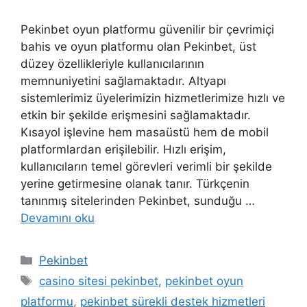
Pekinbet oyun platformu güvenilir bir çevrimiçi
bahis ve oyun platformu olan Pekinbet, üst
düzey özellikleriyle kullanıcılarının
memnuniyetini sağlamaktadır. Altyapı
sistemlerimiz üyelerimizin hizmetlerimize hızlı ve
etkin bir şekilde erişmesini sağlamaktadır.
Kısayol işlevine hem masaüstü hem de mobil
platformlardan erişilebilir. Hızlı erişim,
kullanıcıların temel görevleri verimli bir şekilde
yerine getirmesine olanak tanır. Türkçenin
tanınmış sitelerinden Pekinbet, sunduğu …
Devamını oku
Kategoriler
Pekinbet
Etiketler
casino sitesi pekinbet
,
pekinbet oyun
platformu
,
pekinbet sürekli destek hizmetleri