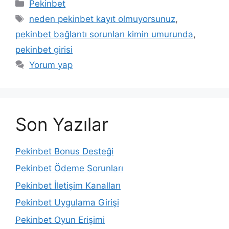
Kategoriler
Pekinbet
Etiketler
neden pekinbet kayıt olmuyorsunuz
,
pekinbet bağlantı sorunları kimin umurunda
,
pekinbet girisi
Yorum yap
Son Yazılar
Pekinbet Bonus Desteği
Pekinbet Ödeme Sorunları
Pekinbet İletişim Kanalları
Pekinbet Uygulama Girişi
Pekinbet Oyun Erişimi