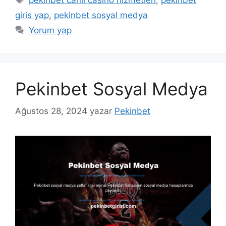
giris yap
,
pekinbet sosyal medya
Yorum yap
Pekinbet Sosyal Medya
Ağustos 28, 2024
yazar
Pekinbet