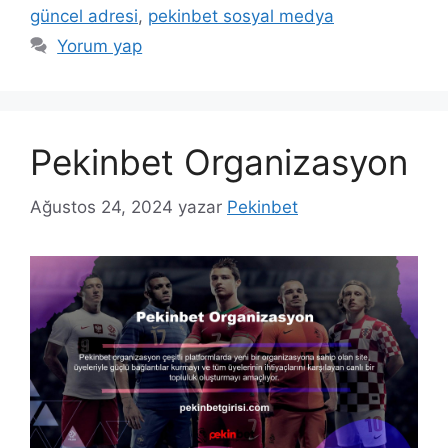
güncel adresi
,
pekinbet sosyal medya
Yorum yap
Pekinbet Organizasyon
Ağustos 24, 2024
yazar
Pekinbet