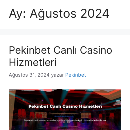
Ay:
Ağustos 2024
Pekinbet Canlı Casino
Hizmetleri
Ağustos 31, 2024
yazar
Pekinbet