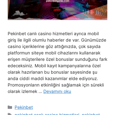
Pekinbet canlı casino hizmetleri ayrıca mobil
giriş ile ilgili olumlu haberler de var. Günümüzde
casino içeriklerine göz attığınızda, çok sayıda
platformun siteye mobil cihazlarını kullanarak
erişen müşterilere özel bonuslar sunduğunu fark
edeceksiniz. Mobil kayıt kampanyalarına özel
olarak hazırlanan bu bonuslar sayesinde şu
anda ciddi maddi kazanımlar elde ediyoruz.
Promosyonların etkinliğini sağlamak için sürekli
olarak izlemek …
Devamını oku
Kategoriler
Pekinbet
Etiketler
pekinbet canlı casino hizmetleri
,
pekinbet