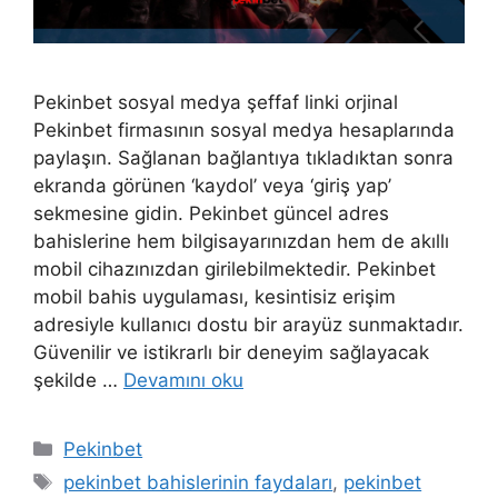
Pekinbet sosyal medya şeffaf linki orjinal
Pekinbet firmasının sosyal medya hesaplarında
paylaşın. Sağlanan bağlantıya tıkladıktan sonra
ekranda görünen ‘kaydol’ veya ‘giriş yap’
sekmesine gidin. Pekinbet güncel adres
bahislerine hem bilgisayarınızdan hem de akıllı
mobil cihazınızdan girilebilmektedir. Pekinbet
mobil bahis uygulaması, kesintisiz erişim
adresiyle kullanıcı dostu bir arayüz sunmaktadır.
Güvenilir ve istikrarlı bir deneyim sağlayacak
şekilde …
Devamını oku
Kategoriler
Pekinbet
Etiketler
pekinbet bahislerinin faydaları
,
pekinbet