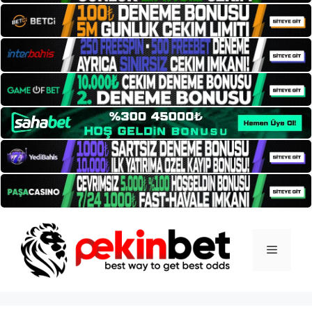
İçeriğe
atla
Menü