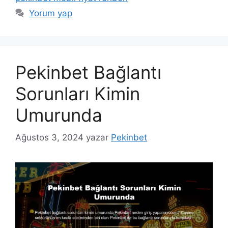
Yorum yap
Pekinbet Bağlantı
Sorunları Kimin
Umurunda
Ağustos 3, 2024
yazar
Pekinbet