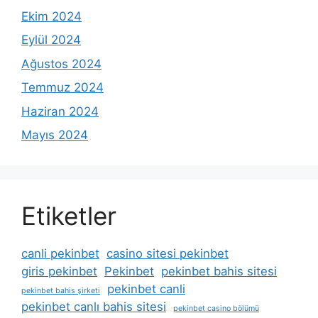
Ekim 2024
Eylül 2024
Ağustos 2024
Temmuz 2024
Haziran 2024
Mayıs 2024
Etiketler
canli pekinbet
casino sitesi pekinbet
giris pekinbet
Pekinbet
pekinbet bahis sitesi
pekinbet canli
pekinbet bahis şirketi
pekinbet canlı bahis sitesi
pekinbet casino bölümü