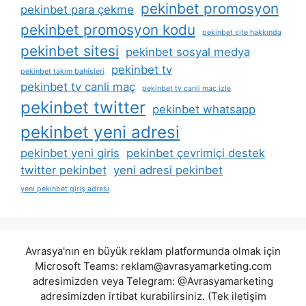
pekinbet promosyon
pekinbet para çekme
pekinbet promosyon kodu
pekinbet site hakkında
pekinbet sitesi
pekinbet sosyal medya
pekinbet tv
pekinbet takım bahisleri
pekinbet tv canli maç
pekinbet tv canli maç izle
pekinbet twitter
pekinbet whatsapp
pekinbet yeni adresi
pekinbet yeni giris
pekinbet çevrimiçi destek
twitter pekinbet
yeni adresi pekinbet
yeni pekinbet giriş adresi
Avrasya'nın en büyük reklam platformunda olmak için
Microsoft Teams:
reklam@avrasyamarketing.com
adresimizden veya Telegram: @Avrasyamarketing
adresimizden irtibat kurabilirsiniz. (Tek iletişim