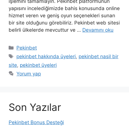
işlemini tamamlayın. Pekinbet platformunun
yapısını incelediğimizde bahis konusunda online
hizmet veren ve geniş oyun seçenekleri sunan
bir site olduğunu görebiliriz. Pekinbet web sitesi
belirli ülkelerde mevcuttur ve …
Devamını oku
Kategoriler
Pekinbet
Etiketler
pekinbet hakkında üyeleri
,
pekinbet nasil bir
site
,
pekinbet üyeleri
Yorum yap
Son Yazılar
Pekinbet Bonus Desteği