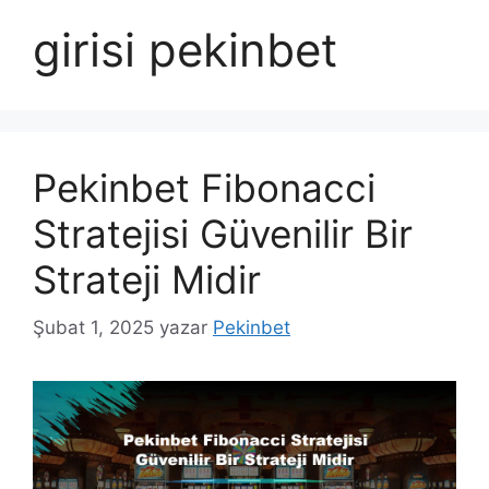
girisi pekinbet
Pekinbet Fibonacci
Stratejisi Güvenilir Bir
Strateji Midir
Şubat 1, 2025
yazar
Pekinbet