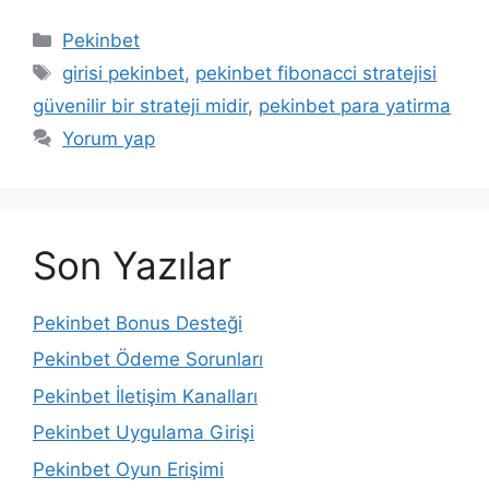
Kategoriler
Pekinbet
Etiketler
girisi pekinbet
,
pekinbet fibonacci stratejisi
güvenilir bir strateji midir
,
pekinbet para yatirma
Yorum yap
Son Yazılar
Pekinbet Bonus Desteği
Pekinbet Ödeme Sorunları
Pekinbet İletişim Kanalları
Pekinbet Uygulama Girişi
Pekinbet Oyun Erişimi