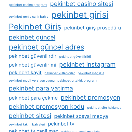
pekinbet casino sitesi
pekinbet casino programı
pekinbet girisi
pekinbet geniş canlı bahis
Pekinbet Giriş
pekinbet giriş prosedürü
pekinbet güncel
pekinbet güncel adres
pekinbet güvenilirdir
pekinbet güvenilirliği
pekinbet instagram
pekinbet güvenlir mi
pekinbet kayit
pekinbet kullanıcılar
pekinbet maç izle
pekinbet mobil versiyon oyunu
pekinbet ortaklık programı
pekinbet para yatirma
pekinbet promosyon
pekinbet para çekme
pekinbet promosyon kodu
pekinbet site hakkında
pekinbet sitesi
pekinbet sosyal medya
pekinbet tv
pekinbet takım bahisleri
pekinbet tv canli maç
pekinbet tv canli maç izle