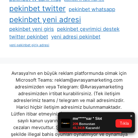
pekinbet twitter
pekinbet whatsapp
pekinbet yeni adresi
pekinbet yeni giris
pekinbet çevrimiçi destek
twitter pekinbet
yeni adresi pekinbet
yeni pekinbet giriş adresi
Avrasya'nın en büyük reklam platformunda olmak için
Microsoft Teams:
reklam@avrasyamarketing.com
adresimizden veya Telegram: @Avrasyamarketing
adresimizden irtibat kurabilirsiniz. (Tek iletişim
adreslerimiz teams / telegram ve mail adresimizdir.
Harici hiçbir iletişim adresimiz bulunmamaktadır.
Lütfen itibar etmeyiniz.) Türkiye yasalarına göre 7258
sayılı kanun uyarınca yasa dışı bahis oynamanın
cezaları mevcuttur. Şu an bulunduğunuz site hiç bir
şekilde illegal bahis oyunları oynatmıyor ve oynamaya