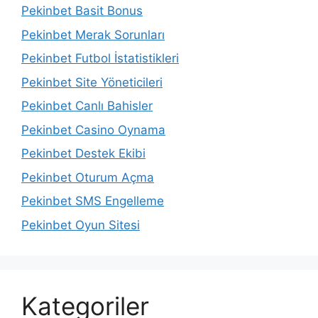
Pekinbet Basit Bonus
Pekinbet Merak Sorunları
Pekinbet Futbol İstatistikleri
Pekinbet Site Yöneticileri
Pekinbet Canlı Bahisler
Pekinbet Casino Oynama
Pekinbet Destek Ekibi
Pekinbet Oturum Açma
Pekinbet SMS Engelleme
Pekinbet Oyun Sitesi
Kategoriler