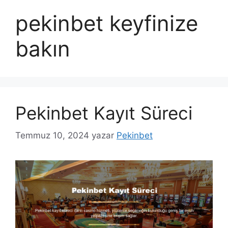
pekinbet keyfinize
bakın
Pekinbet Kayıt Süreci
Temmuz 10, 2024
yazar
Pekinbet