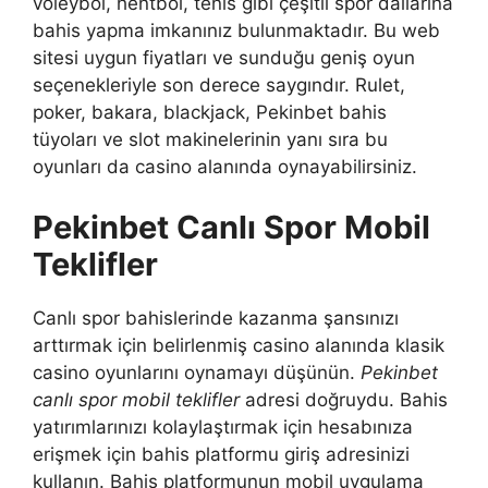
voleybol, hentbol, ​​tenis gibi çeşitli spor dallarına
bahis yapma imkanınız bulunmaktadır. Bu web
sitesi uygun fiyatları ve sunduğu geniş oyun
seçenekleriyle son derece saygındır. Rulet,
poker, bakara, blackjack, Pekinbet bahis
tüyoları ve slot makinelerinin yanı sıra bu
oyunları da casino alanında oynayabilirsiniz.
Pekinbet Canlı Spor Mobil
Teklifler
Canlı spor bahislerinde kazanma şansınızı
arttırmak için belirlenmiş casino alanında klasik
casino oyunlarını oynamayı düşünün.
Pekinbet
canlı spor mobil teklifler
adresi doğruydu. Bahis
yatırımlarınızı kolaylaştırmak için hesabınıza
erişmek için bahis platformu giriş adresinizi
kullanın. Bahis platformunun mobil uygulama