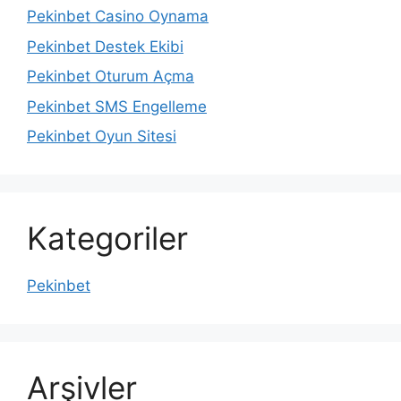
Pekinbet Casino Oynama
Pekinbet Destek Ekibi
Pekinbet Oturum Açma
Pekinbet SMS Engelleme
Pekinbet Oyun Sitesi
Kategoriler
Pekinbet
Arşivler