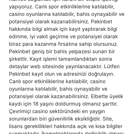
yapıyoruz. Canlı spor etkinliklerine katılabilir,
casino oyunlarına katılabilir, bahis oynayabilir ve
potansiyel olarak kazanabilirsiniz. Pekinbet
hakkında bilgi almak için kayıt yaptırarak bilgi
edinme, iyi vakit geçirme ve potansiyel olarak
biraz para kazanma fırsatına sahip olursunuz.
Pekinbet geniş bir bahis yelpazesi sunan bir
şirkettir. Kayıt işlemi tamamlandıktan sonra
detaylar web sitesinde yayınlanacaktır. Lütfen
Pekinbet kayıt olun ve adresinizi doğrulayın.
Canlı spor etkinliklerine katılabilir, casino
oyunlarına katılabilir, bahis oynayabilir ve
potansiyel olarak kazanabilirsiniz. Elbette üyelik
kaydı için 18 yaşını doldurmuş olmanız şarttır.
Çevrimiçi casino sektöründeki en yaygın
sorunlardan biri güvenilirlik eksikliğidir. Site,
lisans gereklilikleri hakkında açık ve kısa bilgiler
sunmaktadır. İkametgahlarında değişiklik olması