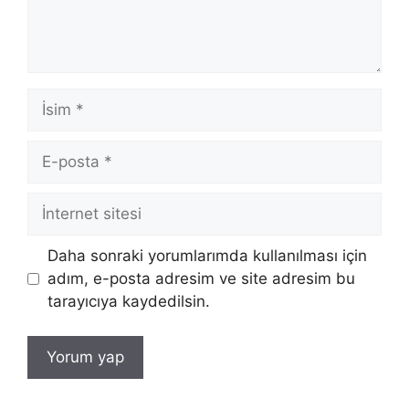
İsim
E-
posta
İnternet
sitesi
Daha sonraki yorumlarımda kullanılması için
adım, e-posta adresim ve site adresim bu
tarayıcıya kaydedilsin.