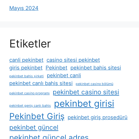
Mayıs 2024
Etiketler
canli pekinbet
casino sitesi pekinbet
giris pekinbet
Pekinbet
pekinbet bahis sitesi
pekinbet canli
pekinbet bahis şirketi
pekinbet canlı bahis sitesi
pekinbet casino bölümü
pekinbet casino sitesi
pekinbet casino programı
pekinbet girisi
pekinbet geniş canlı bahis
Pekinbet Giriş
pekinbet giriş prosedürü
pekinbet güncel
pekinbet güncel adres