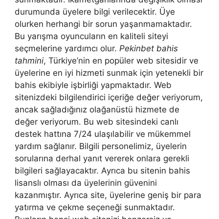
durumunda üyelere bilgi verilecektir. Üye
olurken herhangi bir sorun yaşanmamaktadır.
Bu yarışma oyuncuların en kaliteli siteyi
seçmelerine yardımcı olur.
Pekinbet bahis
tahmini
, Türkiye’nin en popüler web sitesidir ve
üyelerine en iyi hizmeti sunmak için yetenekli bir
bahis ekibiyle işbirliği yapmaktadır. Web
sitenizdeki bilgilendirici içeriğe değer veriyorum,
ancak sağladığınız olağanüstü hizmete de
değer veriyorum. Bu web sitesindeki canlı
destek hattına 7/24 ulaşılabilir ve mükemmel
yardım sağlanır. Bilgili personelimiz, üyelerin
sorularına derhal yanıt vererek onlara gerekli
bilgileri sağlayacaktır. Ayrıca bu sitenin bahis
lisanslı olması da üyelerinin güvenini
kazanmıştır. Ayrıca site, üyelerine geniş bir para
yatırma ve çekme seçeneği sunmaktadır.