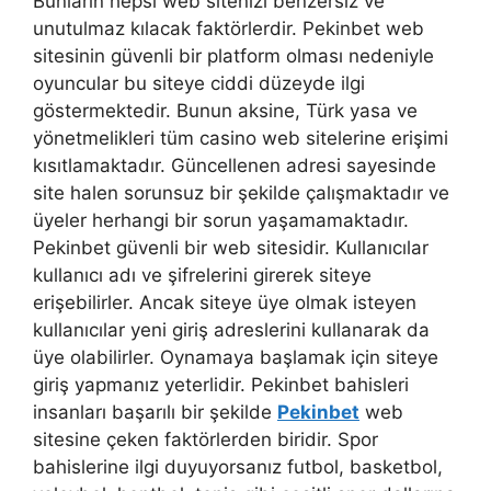
Bunların hepsi web sitenizi benzersiz ve
unutulmaz kılacak faktörlerdir. Pekinbet web
sitesinin güvenli bir platform olması nedeniyle
oyuncular bu siteye ciddi düzeyde ilgi
göstermektedir. Bunun aksine, Türk yasa ve
yönetmelikleri tüm casino web sitelerine erişimi
kısıtlamaktadır. Güncellenen adresi sayesinde
site halen sorunsuz bir şekilde çalışmaktadır ve
üyeler herhangi bir sorun yaşamamaktadır.
Pekinbet güvenli bir web sitesidir. Kullanıcılar
kullanıcı adı ve şifrelerini girerek siteye
erişebilirler. Ancak siteye üye olmak isteyen
kullanıcılar yeni giriş adreslerini kullanarak da
üye olabilirler. Oynamaya başlamak için siteye
giriş yapmanız yeterlidir. Pekinbet bahisleri
insanları başarılı bir şekilde
Pekinbet
web
sitesine çeken faktörlerden biridir. Spor
bahislerine ilgi duyuyorsanız futbol, ​​basketbol, ​​