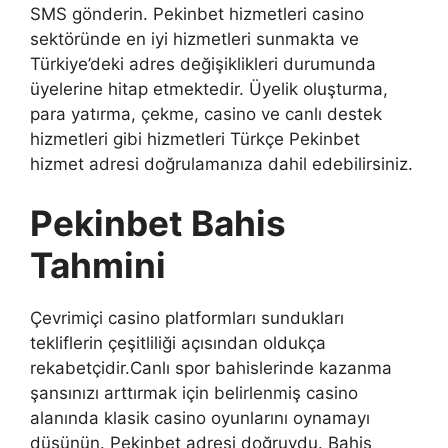
SMS gönderin. Pekinbet hizmetleri casino
sektöründe en iyi hizmetleri sunmakta ve
Türkiye’deki adres değişiklikleri durumunda
üyelerine hitap etmektedir. Üyelik oluşturma,
para yatırma, çekme, casino ve canlı destek
hizmetleri gibi hizmetleri Türkçe Pekinbet
hizmet adresi doğrulamanıza dahil edebilirsiniz.
Pekinbet Bahis
Tahmini
Çevrimiçi casino platformları sundukları
tekliflerin çeşitliliği açısından oldukça
rekabetçidir.Canlı spor bahislerinde kazanma
şansınızı arttırmak için belirlenmiş casino
alanında klasik casino oyunlarını oynamayı
düşünün. Pekinbet adresi doğruydu. Bahis